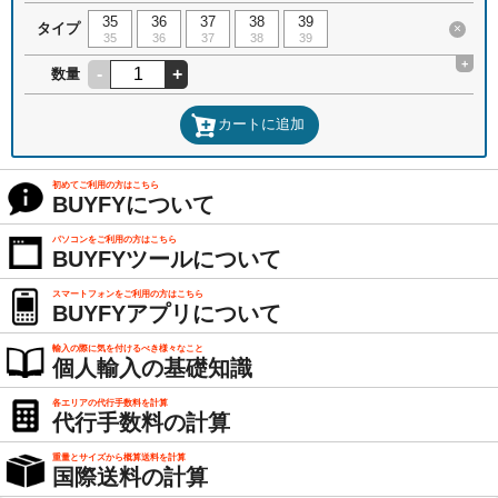
35
36
37
38
39
タイプ
×
35
36
37
38
39
+
-
+
数量
カートに追加
初めてご利用の方はこちら
BUYFYについて
パソコンをご利用の方はこちら
BUYFYツールについて
スマートフォンをご利用の方はこちら
BUYFYアプリについて
輸入の際に気を付けるべき様々なこと
個人輸入の基礎知識
各エリアの代行手数料を計算
代行手数料の計算
重量とサイズから概算送料を計算
国際送料の計算