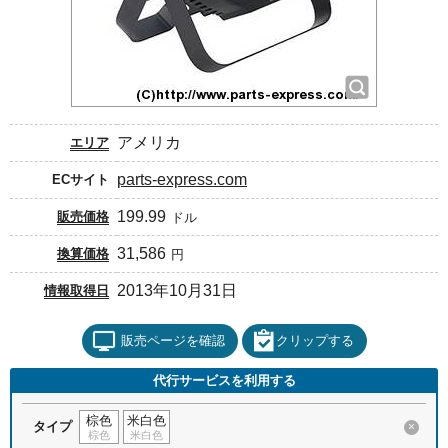
アメリカ
エリア
parts-express.com
ECサイト
199.99
販売価格
ドル
31,586
換算価格
円
2013年10月31日
情報取得日
販売ページを確認
クリップする
代行サービスを利用する
棕色
米白色
タイプ
×
棕色
米白色