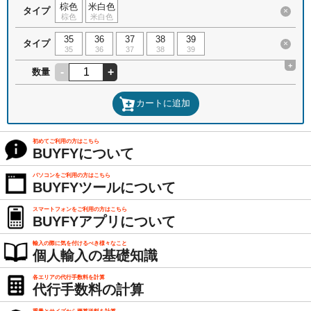
棕色
米白色
タイプ
×
棕色
米白色
35
36
37
38
39
タイプ
×
35
36
37
38
39
+
-
+
数量
カートに追加
初めてご利用の方はこちら
BUYFYについて
パソコンをご利用の方はこちら
BUYFYツールについて
スマートフォンをご利用の方はこちら
BUYFYアプリについて
輸入の際に気を付けるべき様々なこと
個人輸入の基礎知識
各エリアの代行手数料を計算
代行手数料の計算