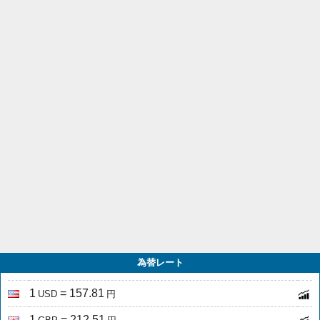
為替レート
1
= 157.81
USD
円
1
= 212.51