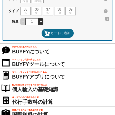
棕色
米白色
35
36
37
38
39
タイプ
×
35
36
37
38
39
+
-
+
数量
カートに追加
初めてご利用の方はこちら
BUYFYについて
パソコンをご利用の方はこちら
BUYFYツールについて
スマートフォンをご利用の方はこちら
BUYFYアプリについて
輸入の際に気を付けるべき様々なこと
個人輸入の基礎知識
各エリアの代行手数料を計算
代行手数料の計算
重量とサイズから概算送料を計算
国際送料の計算