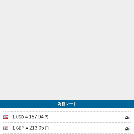
為替レート
1
= 157.94
USD
円
1
= 213.05
GBP
円