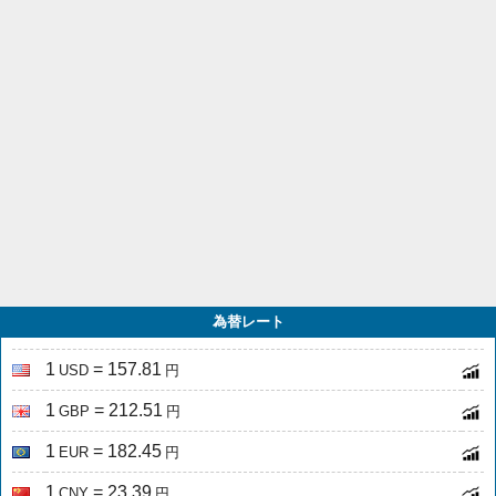
為替レート
1
= 157.81
USD
円
1
= 212.51
GBP
円
1
= 182.45
EUR
円
1
= 23.39
CNY
円