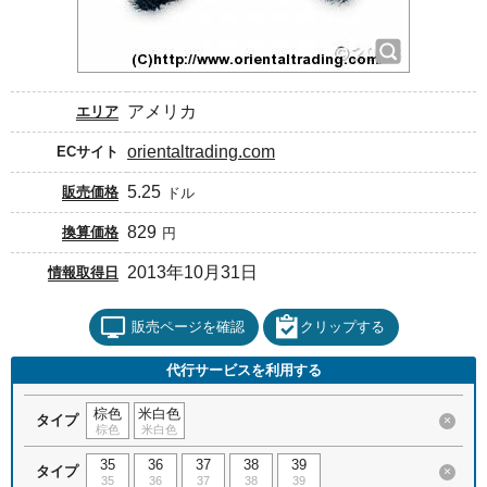
アメリカ
エリア
orientaltrading.com
ECサイト
5.25
販売価格
ドル
829
換算価格
円
2013年10月31日
情報取得日
販売ページを確認
クリップする
代行サービスを利用する
棕色
米白色
タイプ
×
棕色
米白色
35
36
37
38
39
タイプ
×
35
36
37
38
39