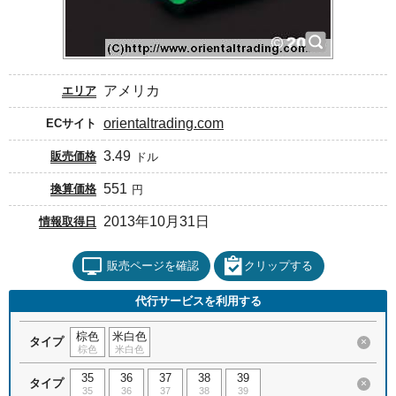
アメリカ
エリア
orientaltrading.com
ECサイト
3.49
販売価格
ドル
551
換算価格
円
2013年10月31日
情報取得日
販売ページを確認
クリップする
代行サービスを利用する
棕色
米白色
タイプ
×
棕色
米白色
35
36
37
38
39
タイプ
×
35
36
37
38
39