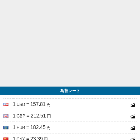
為替レート
1
= 157.81
USD
円
1
= 212.51
GBP
円
1
= 182.45
EUR
円
1
= 23.39
CNY
円