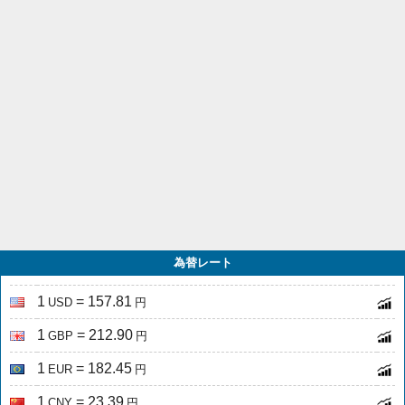
為替レート
1
= 157.81
USD
円
1
= 212.90
GBP
円
1
= 182.45
EUR
円
1
= 23.39
CNY
円