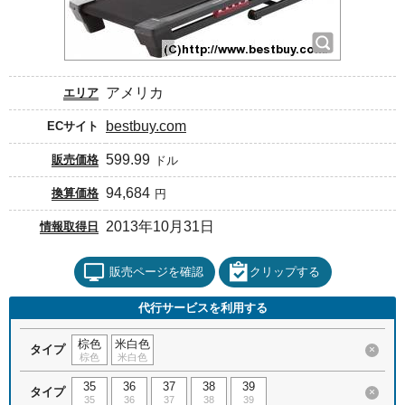
アメリカ
エリア
bestbuy.com
ECサイト
599.99
販売価格
ドル
94,684
換算価格
円
2013年10月31日
情報取得日
販売ページを確認
クリップする
代行サービスを利用する
棕色
米白色
タイプ
×
棕色
米白色
35
36
37
38
39
タイプ
×
35
36
37
38
39