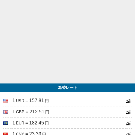
為替レート
1
= 157.81
USD
円
1
= 212.51
GBP
円
1
= 182.45
EUR
円
1
= 23.39
CNY
円