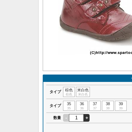
棕色
米白色
タイプ
棕色
米白色
35
36
37
38
39
タイプ
35
36
37
38
39
-
+
数量