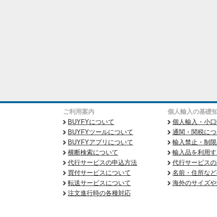
ご利用案内
個人輸入の基礎
BUYFYについて
個人輸入・小口
BUYFYツールについて
通関・関税につ
BUYFYアプリについて
輸入禁止・制限
横断検索について
輸入品を利用す
代行サービスの申込方法
代行サービスの
買付サービスについて
名前・住所など
転送サービスについて
海外のサイズや
注文進行時の各種対応