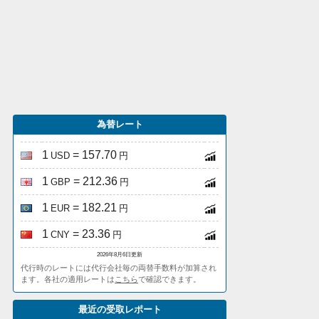
為替レート
1
= 157.70
USD
円
1
= 212.36
GBP
円
1
= 182.21
EUR
円
1
= 23.36
CNY
円
2026年8月6日更新
代行時のレートには代行会社毎の両替手数料が加算され
ます。各社の適用レートは
こちら
で確認できます。
最近の受取レポート