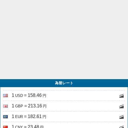
為替レート
1
= 158.46
USD
円
1
= 213.16
GBP
円
1
= 182.61
EUR
円
1
= 23.48
CNY
円