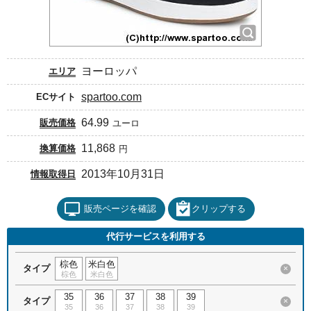
ヨーロッパ
エリア
spartoo.com
ECサイト
64.99
販売価格
ユーロ
11,868
換算価格
円
2013年10月31日
情報取得日
販売ページを確認
クリップする
代行サービスを利用する
棕色
米白色
タイプ
×
棕色
米白色
35
36
37
38
39
タイプ
×
35
36
37
38
39