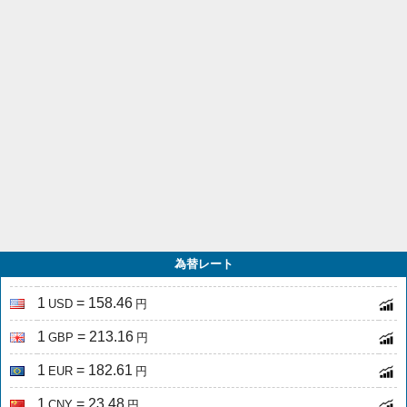
為替レート
1
= 158.46
USD
円
1
= 213.16
GBP
円
1
= 182.61
EUR
円
1
= 23.48
CNY
円