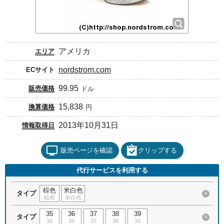
アメリカ
エリア
nordstrom.com
ECサイト
99.95
販売価格
ドル
15,838
換算価格
円
2013年10月31日
情報取得日
販売ページを確認
クリップする
代行サービスを利用する
棕色
米白色
タイプ
×
棕色
米白色
35
36
37
38
39
タイプ
×
35
36
37
38
39