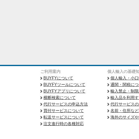
ご利用案内
個人輸入の基礎
BUYFYについて
個人輸入・小口
BUYFYツールについて
通関・関税につ
BUYFYアプリについて
輸入禁止・制限
横断検索について
輸入品を利用す
代行サービスの申込方法
代行サービスの
買付サービスについて
名前・住所など
転送サービスについて
海外のサイズや
注文進行時の各種対応