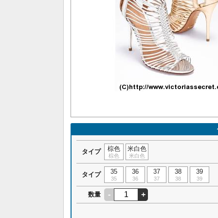
棕色
米白色
タイプ
棕色
米白色
35
36
37
38
39
タイプ
35
36
37
38
39
-
+
数量