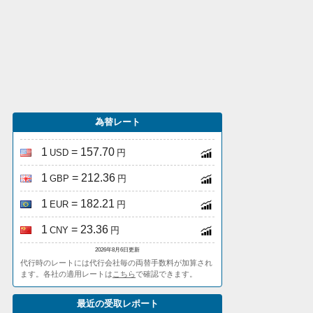
為替レート
1
= 157.70
USD
円
1
= 212.36
GBP
円
1
= 182.21
EUR
円
1
= 23.36
CNY
円
2026年8月6日更新
代行時のレートには代行会社毎の両替手数料が加算され
ます。各社の適用レートは
こちら
で確認できます。
最近の受取レポート