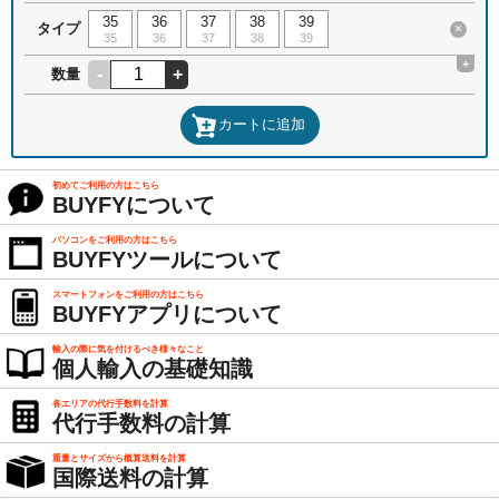
35
36
37
38
39
タイプ
×
35
36
37
38
39
+
-
+
数量
カートに追加
初めてご利用の方はこちら
BUYFYについて
パソコンをご利用の方はこちら
BUYFYツールについて
スマートフォンをご利用の方はこちら
BUYFYアプリについて
輸入の際に気を付けるべき様々なこと
個人輸入の基礎知識
各エリアの代行手数料を計算
代行手数料の計算
重量とサイズから概算送料を計算
国際送料の計算