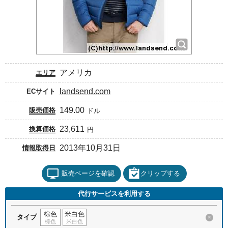
アメリカ
エリア
landsend.com
ECサイト
149.00
販売価格
ドル
23,611
換算価格
円
2013年10月31日
情報取得日
販売ページを確認
クリップする
代行サービスを利用する
棕色
米白色
タイプ
×
棕色
米白色