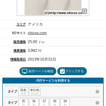
アメリカ
エリア
chicos.com
ECサイト
25.00
販売価格
ドル
3,962
換算価格
円
2013年10月31日
情報取得日
販売ページを確認
クリップする
代行サービスを利用する
棕色
米白色
タイプ
×
棕色
米白色
35
36
37
38
39
タイプ
×
35
36
37
38
39