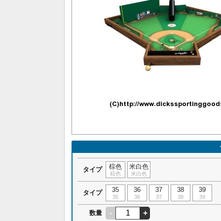
棕色
米白色
タイプ
棕色
米白色
35
36
37
38
39
タイプ
35
36
37
38
39
-
+
数量