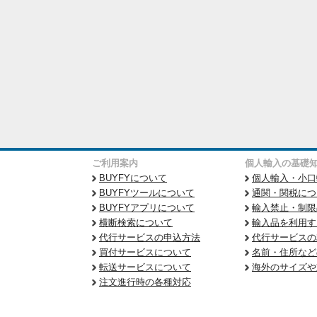
ご利用案内
個人輸入の基礎
BUYFYについて
個人輸入・小口
BUYFYツールについて
通関・関税につ
BUYFYアプリについて
輸入禁止・制限
横断検索について
輸入品を利用す
代行サービスの申込方法
代行サービスの
買付サービスについて
名前・住所など
転送サービスについて
海外のサイズや
注文進行時の各種対応