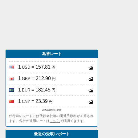
為替レート
1
= 157.81
USD
円
1
= 212.90
GBP
円
1
= 182.45
EUR
円
1
= 23.39
CNY
円
2026年8月8日更新
代行時のレートには代行会社毎の両替手数料が加算され
ます。各社の適用レートは
こちら
で確認できます。
最近の受取レポート