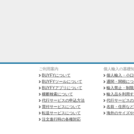
ご利用案内
個人輸入の基礎
BUYFYについて
個人輸入・小口
BUYFYツールについて
通関・関税につ
BUYFYアプリについて
輸入禁止・制限
横断検索について
輸入品を利用す
代行サービスの申込方法
代行サービスの
買付サービスについて
名前・住所など
転送サービスについて
海外のサイズや
注文進行時の各種対応