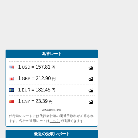
為替レート
1
= 157.81
USD
円
1
= 212.90
GBP
円
1
= 182.45
EUR
円
1
= 23.39
CNY
円
2026年8月8日更新
代行時のレートには代行会社毎の両替手数料が加算され
ます。各社の適用レートは
こちら
で確認できます。
最近の受取レポート