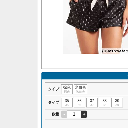
棕色
米白色
タイプ
棕色
米白色
35
36
37
38
39
タイプ
35
36
37
38
39
-
+
数量