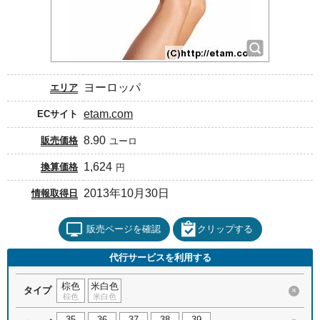
ヨーロッパ
エリア
etam.com
ECサイト
8.90
販売価格
ユーロ
1,624
換算価格
円
2013年10月30日
情報取得日
販売ページを確認
クリップする
代行サービスを利用する
棕色
米白色
タイプ
×
棕色
米白色
35
36
37
38
39