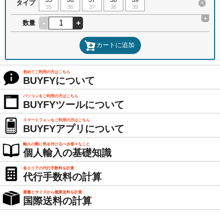
タイプ
×
35
36
37
38
39
+
-
+
数量
カートに追加
初めてご利用の方はこちら
BUYFYについて
パソコンをご利用の方はこちら
BUYFYツールについて
スマートフォンをご利用の方はこちら
BUYFYアプリについて
輸入の際に気を付けるべき様々なこと
個人輸入の基礎知識
各エリアの代行手数料を計算
代行手数料の計算
重量とサイズから概算送料を計算
国際送料の計算