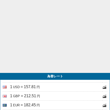
為替レート
1
= 157.81
USD
円
1
= 212.51
GBP
円
1
= 182.45
EUR
円