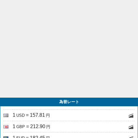
為替レート
1
= 157.81
USD
円
1
= 212.90
GBP
円
1
= 182.45