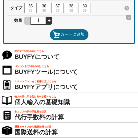
35
36
37
38
39
タイプ
×
35
36
37
38
39
+
-
+
数量
カートに追加
初めてご利用の方はこちら
BUYFYについて
パソコンをご利用の方はこちら
BUYFYツールについて
スマートフォンをご利用の方はこちら
BUYFYアプリについて
輸入の際に気を付けるべき様々なこと
個人輸入の基礎知識
各エリアの代行手数料を計算
代行手数料の計算
重量とサイズから概算送料を計算
国際送料の計算