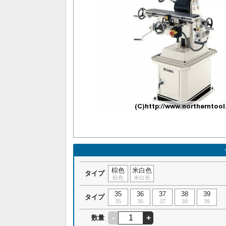
棕色
米白色
タイプ
棕色
米白色
35
36
37
38
39
タイプ
35
36
37
38
39
-
+
数量