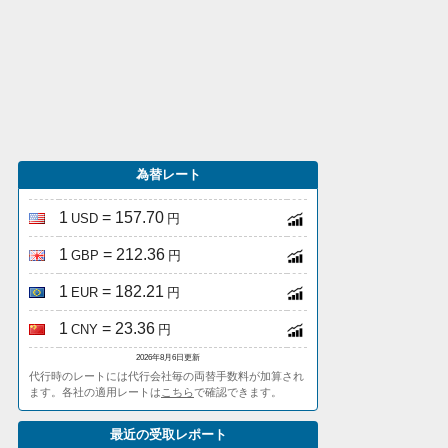
為替レート
1
= 157.70
USD
円
1
= 212.36
GBP
円
1
= 182.21
EUR
円
1
= 23.36
CNY
円
2026年8月6日更新
代行時のレートには代行会社毎の両替手数料が加算され
ます。各社の適用レートは
こちら
で確認できます。
最近の受取レポート