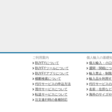
ご利用案内
個人輸入の基礎
BUYFYについて
個人輸入・小口
BUYFYツールについて
通関・関税につ
BUYFYアプリについて
輸入禁止・制限
横断検索について
輸入品を利用す
代行サービスの申込方法
代行サービスの
買付サービスについて
名前・住所など
転送サービスについて
海外のサイズや
注文進行時の各種対応