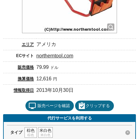
アメリカ
エリア
northerntool.com
ECサイト
79.99
販売価格
ドル
12,616
換算価格
円
2013年10月30日
情報取得日
販売ページを確認
クリップする
代行サービスを利用する
棕色
米白色
タイプ
×
棕色
米白色