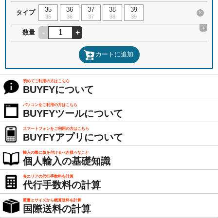
35
36
37
38
39
タイプ
×
35
36
37
38
39
+
-
+
数量
カートに追加
初めてご利用の方はこちら
BUYFYについて
パソコンをご利用の方はこちら
BUYFYツールについて
スマートフォンをご利用の方はこちら
BUYFYアプリについて
輸入の際に気を付けるべき様々なこと
個人輸入の基礎知識
各エリアの代行手数料を計算
代行手数料の計算
重量とサイズから概算送料を計算
国際送料の計算