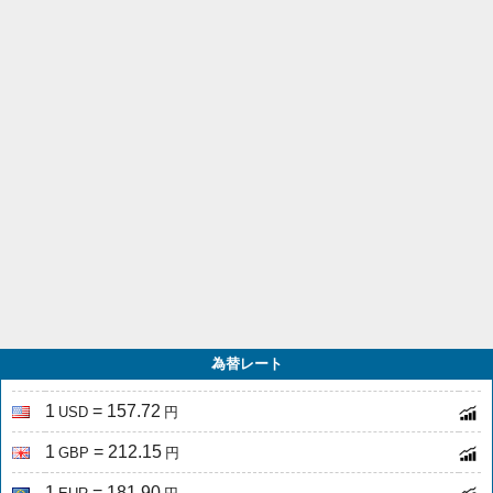
為替レート
1
= 157.72
USD
円
1
= 212.15
GBP
円
1
= 181.90