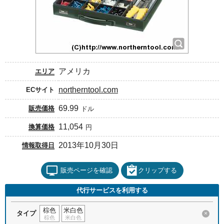
アメリカ
エリア
northerntool.com
ECサイト
69.99
販売価格
ドル
11,054
換算価格
円
2013年10月30日
情報取得日
販売ページを確認
クリップする
代行サービスを利用する
棕色
米白色
タイプ
×
棕色
米白色