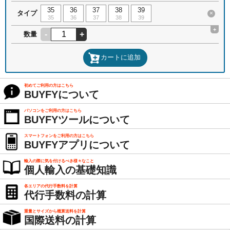
35
36
37
38
39
タイプ
×
35
36
37
38
39
+
-
+
数量
カートに追加
初めてご利用の方はこちら
BUYFYについて
パソコンをご利用の方はこちら
BUYFYツールについて
スマートフォンをご利用の方はこちら
BUYFYアプリについて
輸入の際に気を付けるべき様々なこと
個人輸入の基礎知識
各エリアの代行手数料を計算
代行手数料の計算
重量とサイズから概算送料を計算
国際送料の計算