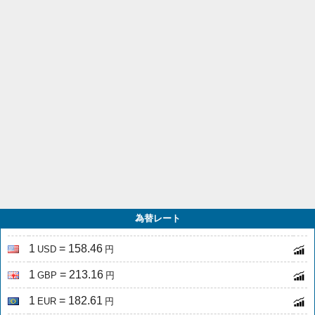
為替レート
1
= 158.46
USD
円
1
= 213.16
GBP
円
1
= 182.61
EUR
円