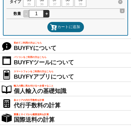
タイプ
×
35
36
37
38
39
+
-
+
数量
カートに追加
初めてご利用の方はこちら
BUYFYについて
パソコンをご利用の方はこちら
BUYFYツールについて
スマートフォンをご利用の方はこちら
BUYFYアプリについて
輸入の際に気を付けるべき様々なこと
個人輸入の基礎知識
各エリアの代行手数料を計算
代行手数料の計算
重量とサイズから概算送料を計算
国際送料の計算