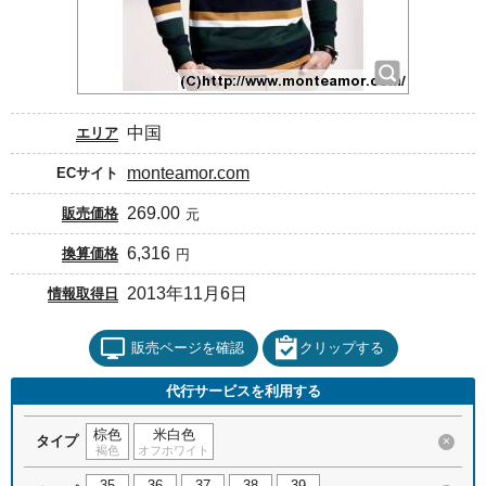
中国
エリア
monteamor.com
ECサイト
269.00
販売価格
元
6,316
換算価格
円
2013年11月6日
情報取得日
販売ページを確認
クリップする
代行サービスを利用する
棕色
米白色
タイプ
×
褐色
オフホワイト
35
36
37
38
39