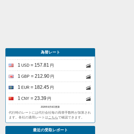
為替レート
1
= 157.81
USD
円
1
= 212.90
GBP
円
1
= 182.45
EUR
円
1
= 23.39
CNY
円
2026年8月8日更新
代行時のレートには代行会社毎の両替手数料が加算され
ます。各社の適用レートは
こちら
で確認できます。
最近の受取レポート