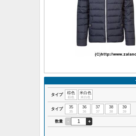
棕色
米白色
タイプ
棕色
米白色
35
36
37
38
39
タイプ
35
36
37
38
39
-
+
数量