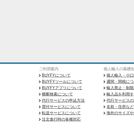
ご利用案内
個人輸入の基礎
BUYFYについて
個人輸入・小口
BUYFYツールについて
通関・関税につ
BUYFYアプリについて
輸入禁止・制限
横断検索について
輸入品を利用す
代行サービスの申込方法
代行サービスの
買付サービスについて
名前・住所など
転送サービスについて
海外のサイズや
注文進行時の各種対応