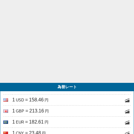
為替レート
1
= 158.46
USD
円
1
= 213.16
GBP
円
1
= 182.61
EUR
円
1
= 23.48
CNY
円