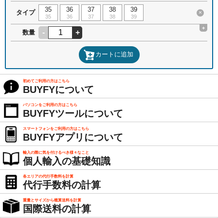
35
36
37
38
39
タイプ
×
35
36
37
38
39
+
-
+
数量
カートに追加
初めてご利用の方はこちら
BUYFYについて
パソコンをご利用の方はこちら
BUYFYツールについて
スマートフォンをご利用の方はこちら
BUYFYアプリについて
輸入の際に気を付けるべき様々なこと
個人輸入の基礎知識
各エリアの代行手数料を計算
代行手数料の計算
重量とサイズから概算送料を計算
国際送料の計算