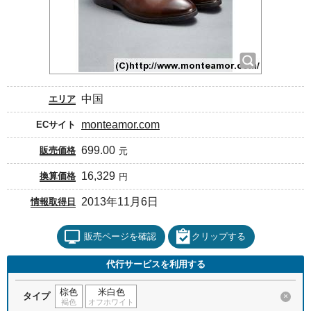
中国
エリア
monteamor.com
ECサイト
699.00
販売価格
元
16,329
換算価格
円
2013年11月6日
情報取得日
販売ページを確認
クリップする
代行サービスを利用する
棕色
米白色
タイプ
×
褐色
オフホワイト