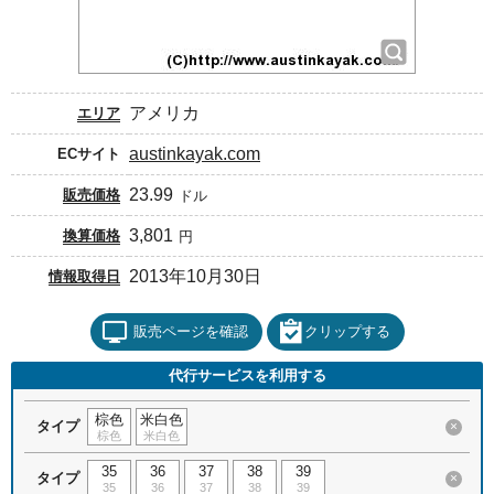
アメリカ
エリア
austinkayak.com
ECサイト
23.99
販売価格
ドル
3,801
換算価格
円
2013年10月30日
情報取得日
販売ページを確認
クリップする
代行サービスを利用する
棕色
米白色
タイプ
×
棕色
米白色
35
36
37
38
39
タイプ
×
35
36
37
38
39