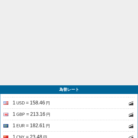
為替レート
1
= 158.46
USD
円
1
= 213.16
GBP
円
1
= 182.61
EUR
円
1
= 23.48
CNY
円