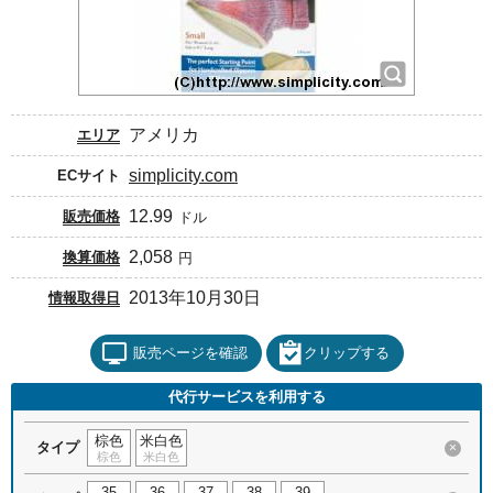
アメリカ
エリア
simplicity.com
ECサイト
12.99
販売価格
ドル
2,058
換算価格
円
2013年10月30日
情報取得日
販売ページを確認
クリップする
代行サービスを利用する
棕色
米白色
タイプ
×
棕色
米白色
35
36
37
38
39