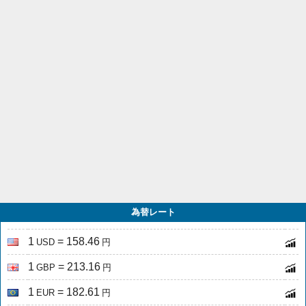
為替レート
1
= 158.46
USD
円
1
= 213.16
GBP
円
1
= 182.61
EUR
円