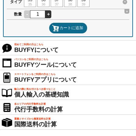
タイプ
×
35
36
37
38
39
+
-
+
数量
カートに追加
初めてご利用の方はこちら
BUYFYについて
パソコンをご利用の方はこちら
BUYFYツールについて
スマートフォンをご利用の方はこちら
BUYFYアプリについて
輸入の際に気を付けるべき様々なこと
個人輸入の基礎知識
各エリアの代行手数料を計算
代行手数料の計算
重量とサイズから概算送料を計算
国際送料の計算