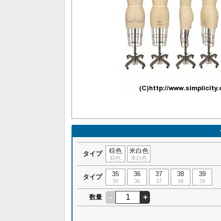
棕色
米白色
タイプ
棕色
米白色
35
36
37
38
39
タイプ
35
36
37
38
39
-
+
数量