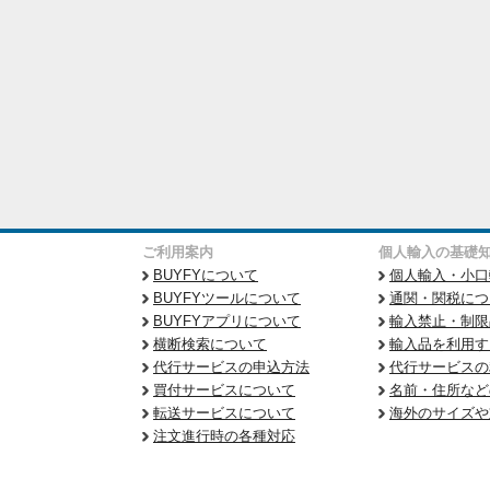
ご利用案内
個人輸入の基礎
BUYFYについて
個人輸入・小口
BUYFYツールについて
通関・関税につ
BUYFYアプリについて
輸入禁止・制限
横断検索について
輸入品を利用す
代行サービスの申込方法
代行サービスの
買付サービスについて
名前・住所など
転送サービスについて
海外のサイズや
注文進行時の各種対応