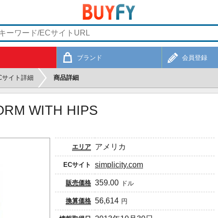
ブランド
会員登録
Cサイト詳細
商品詳細
ORM WITH HIPS
アメリカ
エリア
simplicity.com
ECサイト
359.00
販売価格
ドル
56,614
換算価格
円