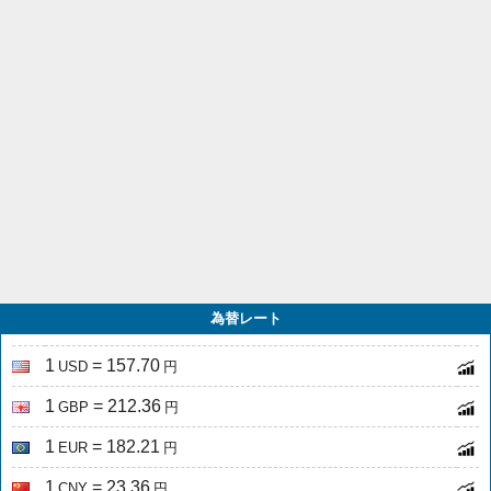
為替レート
1
= 157.70
USD
円
1
= 212.36
GBP
円
1
= 182.21
EUR
円
1
= 23.36
CNY
円