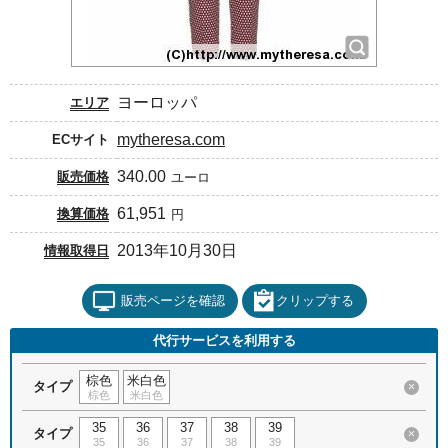
ヨーロッパ
エリア
mytheresa.com
ECサイト
340.00
販売価格
ユーロ
61,951
換算価格
円
2013年10月30日
情報取得日
販売ページを確認
クリップする
代行サービスを利用する
棕色
米白色
タイプ
×
棕色
米白色
35
36
37
38
39
タイプ
×
35
36
37
38
39