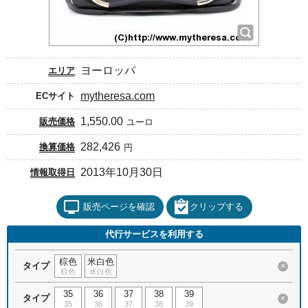
ヨーロッパ
エリア
mytheresa.com
ECサイト
1,550.00
販売価格
ユーロ
282,426
換算価格
円
2013年10月30日
情報取得日
販売ページを確認
クリップする
代行サービスを利用する
棕色
米白色
タイプ
×
棕色
米白色
35
36
37
38
39
タイプ
×
35
36
37
38
39