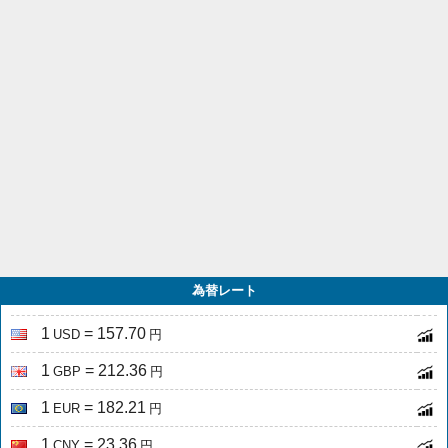
為替レート
1
= 157.70
USD
円
1
= 212.36
GBP
円
1
= 182.21
EUR
円
1
= 23.36
CNY
円