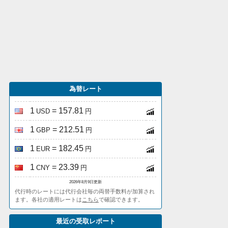
為替レート
1
= 157.81
USD
円
1
= 212.51
GBP
円
1
= 182.45
EUR
円
1
= 23.39
CNY
円
2026年8月9日更新
代行時のレートには代行会社毎の両替手数料が加算され
ます。各社の適用レートは
こちら
で確認できます。
最近の受取レポート