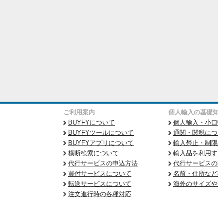
ご利用案内
個人輸入の基礎
BUYFYについて
個人輸入・小口
BUYFYツールについて
通関・関税につ
BUYFYアプリについて
輸入禁止・制限
横断検索について
輸入品を利用す
代行サービスの申込方法
代行サービスの
買付サービスについて
名前・住所など
転送サービスについて
海外のサイズや
注文進行時の各種対応