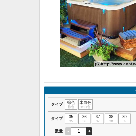
棕色
米白色
タイプ
棕色
米白色
35
36
37
38
39
タイプ
35
36
37
38
39
-
+
数量