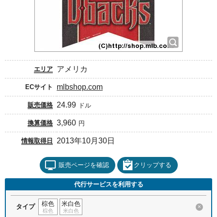
アメリカ
エリア
mlbshop.com
ECサイト
24.99
販売価格
ドル
3,960
換算価格
円
2013年10月30日
情報取得日
販売ページを確認
クリップする
代行サービスを利用する
棕色
米白色
タイプ
×
棕色
米白色