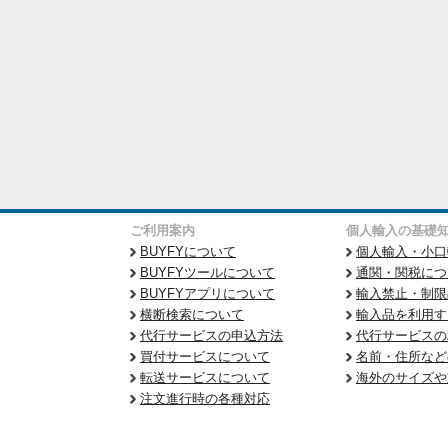
ご利用案内
個人輸入の基礎
BUYFYについて
個人輸入・小口
BUYFYツールについて
通関・関税につ
BUYFYアプリについて
輸入禁止・制限
横断検索について
輸入品を利用す
代行サービスの申込方法
代行サービスの
買付サービスについて
名前・住所など
転送サービスについて
海外のサイズや
注文進行時の各種対応