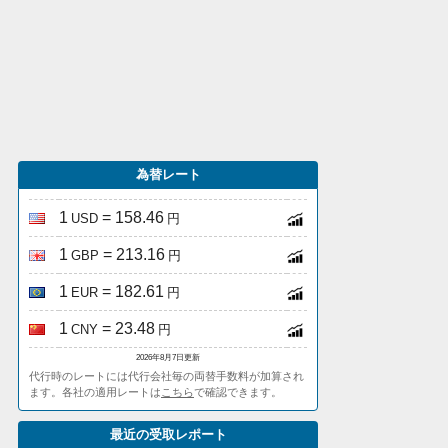
為替レート
1
= 158.46
USD
円
1
= 213.16
GBP
円
1
= 182.61
EUR
円
1
= 23.48
CNY
円
2026年8月7日更新
代行時のレートには代行会社毎の両替手数料が加算され
ます。各社の適用レートは
こちら
で確認できます。
最近の受取レポート