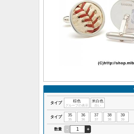
棕色
米白色
タイプ
グループの表示
白い
35
36
37
38
39
タイプ
35
36
37
38
39
-
+
数量