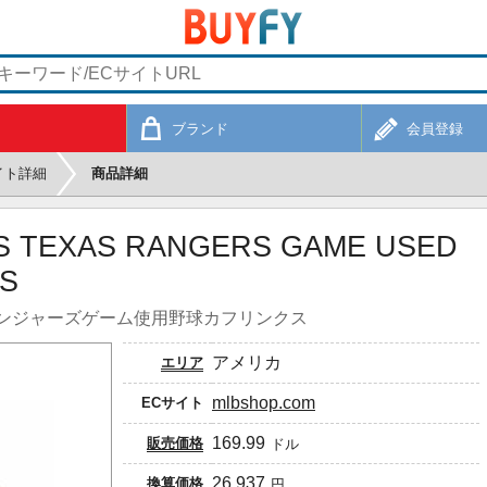
ブランド
会員登録
イト詳細
商品詳細
S TEXAS RANGERS GAME USED
KS
ンジャーズゲーム使用野球カフリンクス
アメリカ
エリア
mlbshop.com
ECサイト
169.99
販売価格
ドル
26,937
換算価格
円