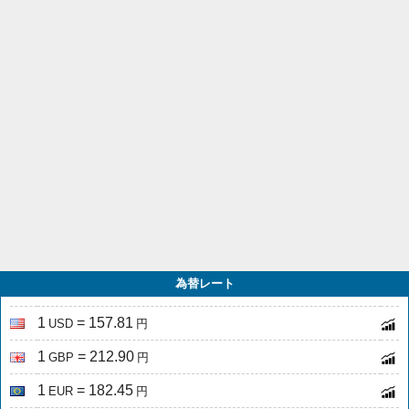
為替レート
1
= 157.81
USD
円
1
= 212.90
GBP
円
1
= 182.45
EUR
円