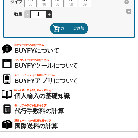
タイプ
×
35
36
37
38
39
+
-
+
数量
カートに追加
初めてご利用の方はこちら
BUYFYについて
パソコンをご利用の方はこちら
BUYFYツールについて
スマートフォンをご利用の方はこちら
BUYFYアプリについて
輸入の際に気を付けるべき様々なこと
個人輸入の基礎知識
各エリアの代行手数料を計算
代行手数料の計算
重量とサイズから概算送料を計算
国際送料の計算