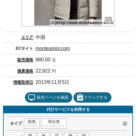
中国
エリア
monteamor.com
ECサイト
980.00
販売価格
元
22,922
換算価格
円
2013年11月5日
情報取得日
販売ページを確認
クリップする
代行サービスを利用する
棕色
米白色
タイプ
×
ブラウン
ライスホワイト
35
36
37
38
39