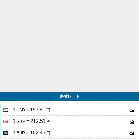
為替レート
1
= 157.81
USD
円
1
= 212.51
GBP
円
1
= 182.45
EUR
円