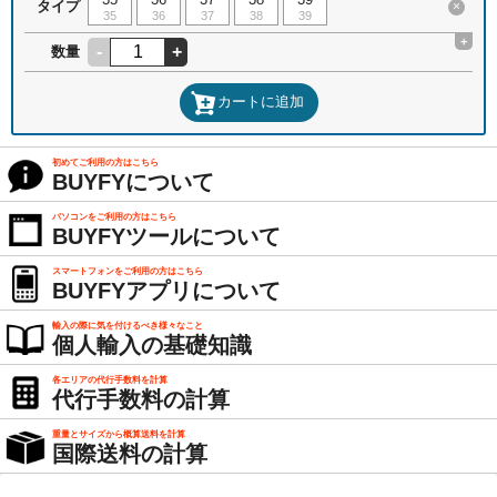
タイプ
×
35
36
37
38
39
+
-
+
数量
カートに追加
初めてご利用の方はこちら
BUYFYについて
パソコンをご利用の方はこちら
BUYFYツールについて
スマートフォンをご利用の方はこちら
BUYFYアプリについて
輸入の際に気を付けるべき様々なこと
個人輸入の基礎知識
各エリアの代行手数料を計算
代行手数料の計算
重量とサイズから概算送料を計算
国際送料の計算