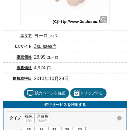
ヨーロッパ
エリア
3suisses.fr
ECサイト
26.99
販売価格
ユーロ
4,924
換算価格
円
2013年10月29日
情報取得日
販売ページを確認
クリップする
代行サービスを利用する
棕色
米白色
タイプ
×
棕色
米白色
35
36
37
38
39