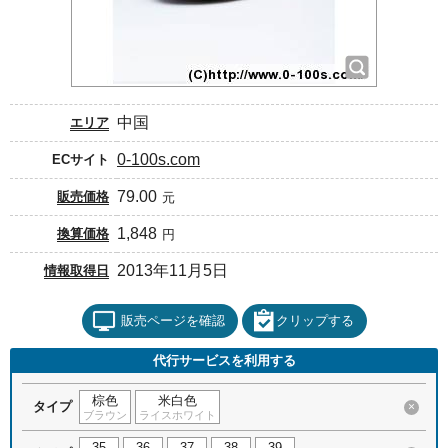
中国
エリア
0-100s.com
ECサイト
79.00
販売価格
元
1,848
換算価格
円
2013年11月5日
情報取得日
販売ページを確認
クリップする
代行サービスを利用する
棕色
米白色
タイプ
×
ブラウン
ライスホワイト
35
36
37
38
39