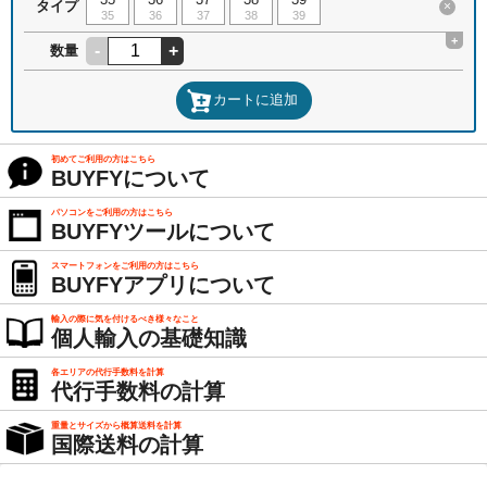
タイプ
×
35
36
37
38
39
+
-
+
数量
カートに追加
初めてご利用の方はこちら
BUYFYについて
パソコンをご利用の方はこちら
BUYFYツールについて
スマートフォンをご利用の方はこちら
BUYFYアプリについて
輸入の際に気を付けるべき様々なこと
個人輸入の基礎知識
各エリアの代行手数料を計算
代行手数料の計算
重量とサイズから概算送料を計算
国際送料の計算