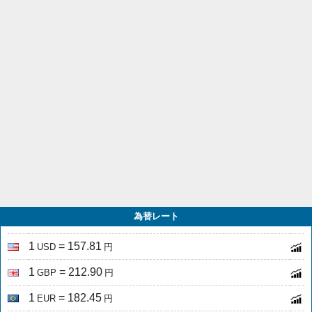
為替レート
1
= 157.81
USD
円
1
= 212.90
GBP
円
1
= 182.45
EUR
円