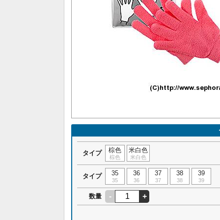
棕色
米白色
タイプ
棕色
米白色
35
36
37
38
39
タイプ
35
36
37
38
39
-
+
数量