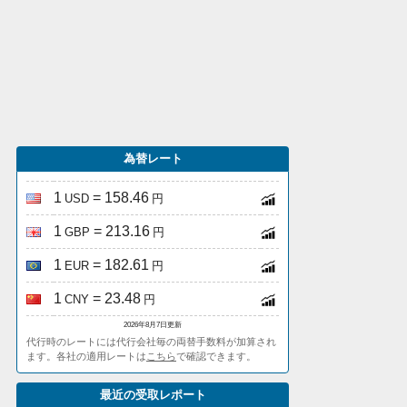
為替レート
1
= 158.46
USD
円
1
= 213.16
GBP
円
1
= 182.61
EUR
円
1
= 23.48
CNY
円
2026年8月7日更新
代行時のレートには代行会社毎の両替手数料が加算され
ます。各社の適用レートは
こちら
で確認できます。
最近の受取レポート