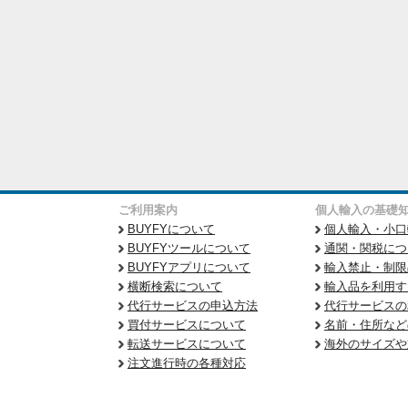
ご利用案内
個人輸入の基礎
BUYFYについて
個人輸入・小口
BUYFYツールについて
通関・関税につ
BUYFYアプリについて
輸入禁止・制限
横断検索について
輸入品を利用す
代行サービスの申込方法
代行サービスの
買付サービスについて
名前・住所など
転送サービスについて
海外のサイズや
注文進行時の各種対応