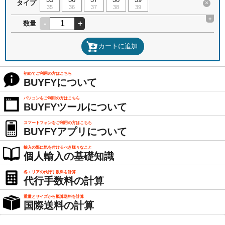
タイプ
×
35
36
37
38
39
+
-
+
数量
カートに追加
初めてご利用の方はこちら
BUYFYについて
パソコンをご利用の方はこちら
BUYFYツールについて
スマートフォンをご利用の方はこちら
BUYFYアプリについて
輸入の際に気を付けるべき様々なこと
個人輸入の基礎知識
各エリアの代行手数料を計算
代行手数料の計算
重量とサイズから概算送料を計算
国際送料の計算