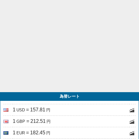
為替レート
1
= 157.81
USD
円
1
= 212.51
GBP
円
1
= 182.45
EUR
円