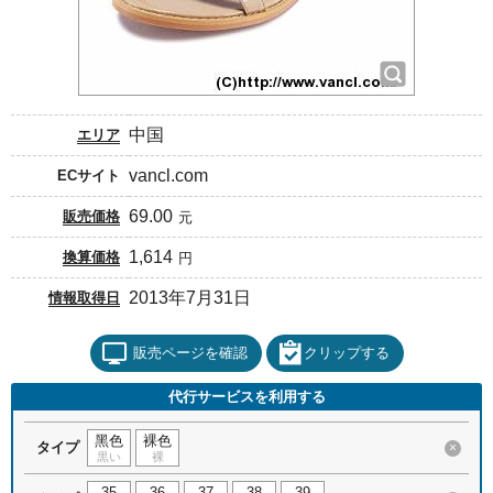
中国
エリア
vancl.com
ECサイト
69.00
販売価格
元
1,614
換算価格
円
2013年7月31日
情報取得日
販売ページを確認
クリップする
代行サービスを利用する
黑色
裸色
タイプ
×
黒い
裸
35
36
37
38
39