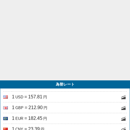
為替レート
1
= 157.81
USD
円
1
= 212.90
GBP
円
1
= 182.45
EUR
円
1
= 23.39
CNY
円