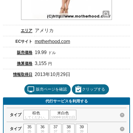
アメリカ
エリア
motherhood.com
ECサイト
19.99
販売価格
ドル
3,155
換算価格
円
2013年10月29日
情報取得日
販売ページを確認
クリップする
代行サービスを利用する
棕色
米白色
タイプ
×
してください。
1008年10月11日
35
36
37
38
39
タイプ
×
35
36
37
38
39