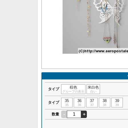
棕色
米白色
タイプ
グループの表示
白い
35
36
37
38
39
タイプ
35
36
37
38
39
-
+
数量