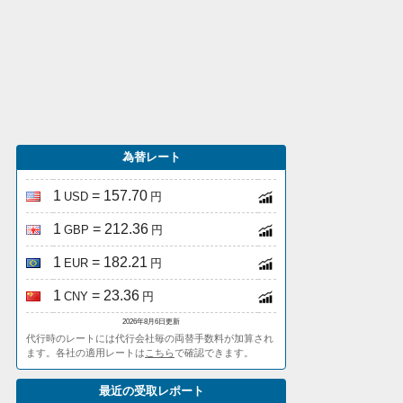
為替レート
1
= 157.70
USD
円
1
= 212.36
GBP
円
1
= 182.21
EUR
円
1
= 23.36
CNY
円
2026年8月6日更新
代行時のレートには代行会社毎の両替手数料が加算され
ます。各社の適用レートは
こちら
で確認できます。
最近の受取レポート