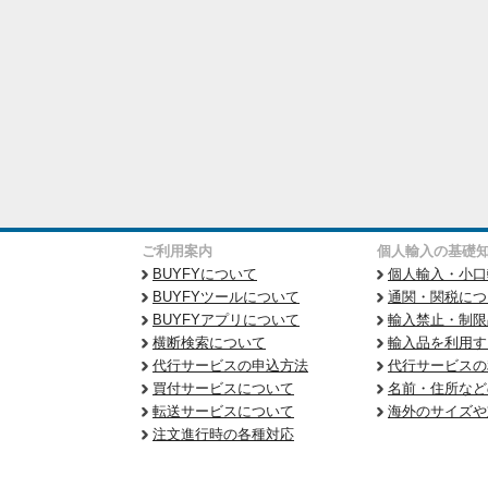
ご利用案内
個人輸入の基礎
BUYFYについて
個人輸入・小口
BUYFYツールについて
通関・関税につ
BUYFYアプリについて
輸入禁止・制限
横断検索について
輸入品を利用す
代行サービスの申込方法
代行サービスの
買付サービスについて
名前・住所など
転送サービスについて
海外のサイズや
注文進行時の各種対応