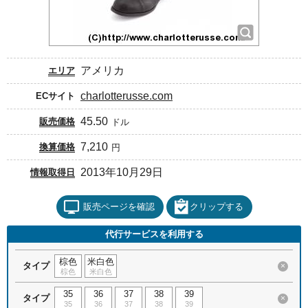
アメリカ
エリア
charlotterusse.com
ECサイト
45.50
販売価格
ドル
7,210
換算価格
円
2013年10月29日
情報取得日
販売ページを確認
クリップする
代行サービスを利用する
棕色
米白色
タイプ
×
棕色
米白色
35
36
37
38
39
タイプ
×
35
36
37
38
39