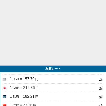
為替レート
1
= 157.70
USD
円
1
= 212.36
GBP
円
1
= 182.21
EUR
円
1
= 23.36
CNY
円