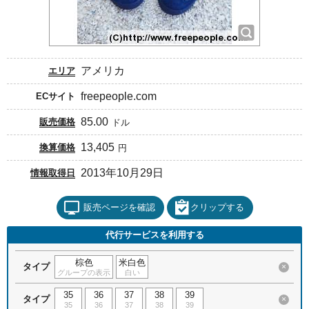
アメリカ
エリア
freepeople.com
ECサイト
85.00
販売価格
ドル
13,405
換算価格
円
2013年10月29日
情報取得日
販売ページを確認
クリップする
代行サービスを利用する
棕色
米白色
タイプ
×
グループの表示
白い
35
36
37
38
39
タイプ
×
35
36
37
38
39