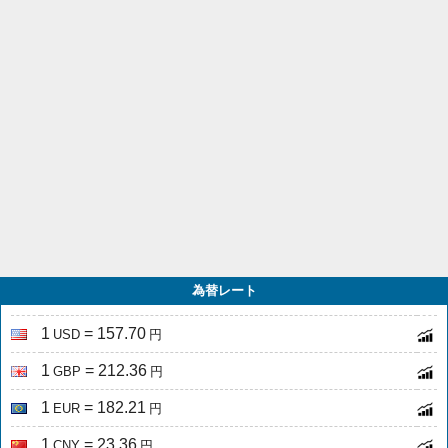
為替レート
1
= 157.70
USD
円
1
= 212.36
GBP
円
1
= 182.21
EUR
円
1
= 23.36
CNY
円