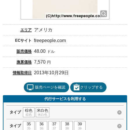
アメリカ
エリア
freepeople.com
ECサイト
48.00
販売価格
ドル
7,570
換算価格
円
2013年10月29日
情報取得日
販売ページを確認
クリップする
代行サービスを利用する
棕色
米白色
タイプ
×
棕色
米白色
35
36
37
38
39
タイプ
×
35
36
37
38
39