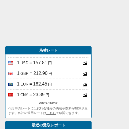
為替レート
1
= 157.81
USD
円
1
= 212.90
GBP
円
1
= 182.45
EUR
円
1
= 23.39
CNY
円
2026年8月8日更新
代行時のレートには代行会社毎の両替手数料が加算され
ます。各社の適用レートは
こちら
で確認できます。
最近の受取レポート