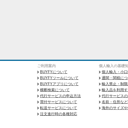
ご利用案内
個人輸入の基礎
BUYFYについて
個人輸入・小口
BUYFYツールについて
通関・関税につ
BUYFYアプリについて
輸入禁止・制限
横断検索について
輸入品を利用す
代行サービスの申込方法
代行サービスの
買付サービスについて
名前・住所など
転送サービスについて
海外のサイズや
注文進行時の各種対応