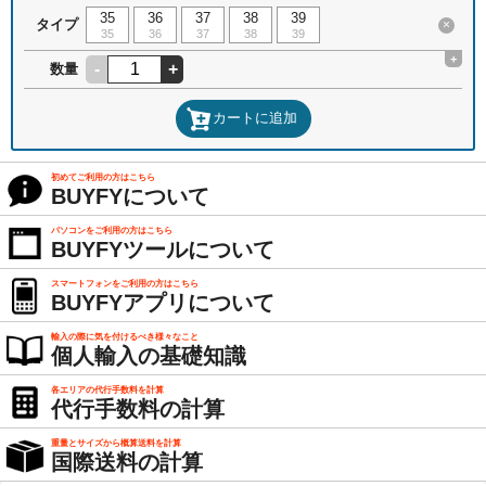
35
36
37
38
39
タイプ
×
35
36
37
38
39
+
-
+
数量
カートに追加
初めてご利用の方はこちら
BUYFYについて
パソコンをご利用の方はこちら
BUYFYツールについて
スマートフォンをご利用の方はこちら
BUYFYアプリについて
輸入の際に気を付けるべき様々なこと
個人輸入の基礎知識
各エリアの代行手数料を計算
代行手数料の計算
重量とサイズから概算送料を計算
国際送料の計算