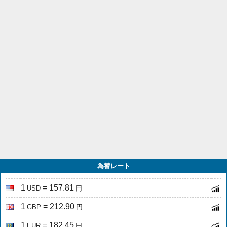
為替レート
1
= 157.81
USD
円
1
= 212.90
GBP
円
1
= 182.45
EUR
円