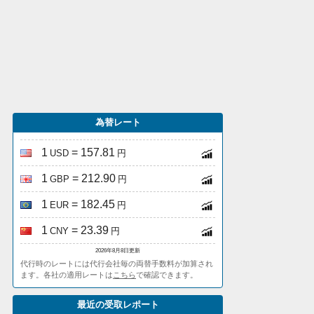
為替レート
1
= 157.81
USD
円
1
= 212.90
GBP
円
1
= 182.45
EUR
円
1
= 23.39
CNY
円
2026年8月8日更新
代行時のレートには代行会社毎の両替手数料が加算され
ます。各社の適用レートは
こちら
で確認できます。
最近の受取レポート