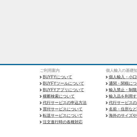
ご利用案内
個人輸入の基礎
BUYFYについて
個人輸入・小口
BUYFYツールについて
通関・関税につ
BUYFYアプリについて
輸入禁止・制限
横断検索について
輸入品を利用す
代行サービスの申込方法
代行サービスの
買付サービスについて
名前・住所など
転送サービスについて
海外のサイズや
注文進行時の各種対応