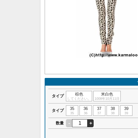
棕色
米白色
タイプ
してください。
1008年10月11日
35
36
37
38
39
タイプ
35
36
37
38
39
-
+
数量