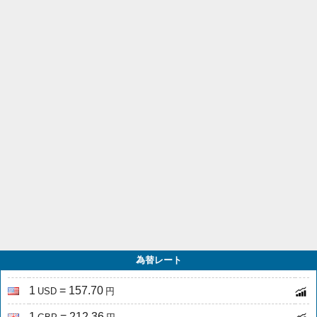
為替レート
1
= 157.70
USD
円
1
= 212.36