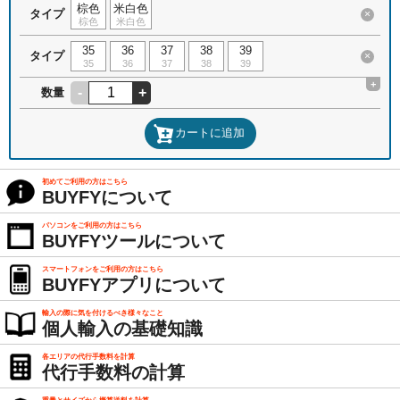
棕色
米白色
タイプ
×
棕色
米白色
35
36
37
38
39
タイプ
×
35
36
37
38
39
+
-
+
数量
カートに追加
初めてご利用の方はこちら
BUYFYについて
パソコンをご利用の方はこちら
BUYFYツールについて
スマートフォンをご利用の方はこちら
BUYFYアプリについて
輸入の際に気を付けるべき様々なこと
個人輸入の基礎知識
各エリアの代行手数料を計算
代行手数料の計算