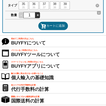
35
36
37
38
39
タイプ
×
35
36
37
38
39
+
-
+
数量
カートに追加
初めてご利用の方はこちら
BUYFYについて
パソコンをご利用の方はこちら
BUYFYツールについて
スマートフォンをご利用の方はこちら
BUYFYアプリについて
輸入の際に気を付けるべき様々なこと
個人輸入の基礎知識
各エリアの代行手数料を計算
代行手数料の計算
重量とサイズから概算送料を計算
国際送料の計算