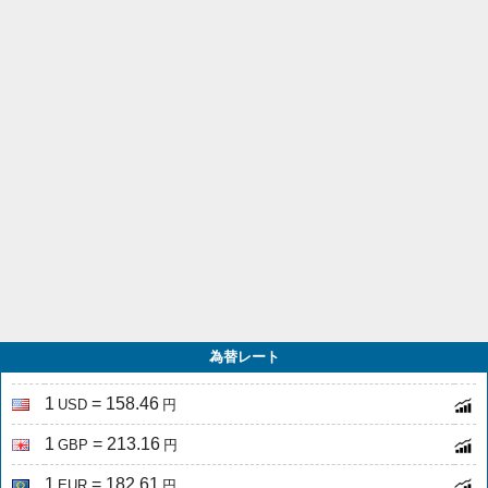
為替レート
1
= 158.46
USD
円
1
= 213.16
GBP
円
1
= 182.61
EUR
円