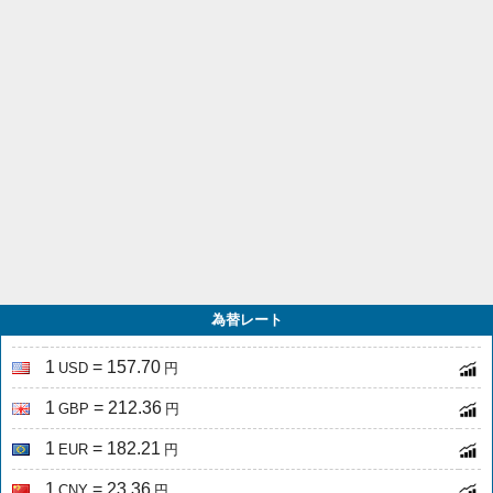
為替レート
1
= 157.70
USD
円
1
= 212.36
GBP
円
1
= 182.21
EUR
円
1
= 23.36
CNY
円