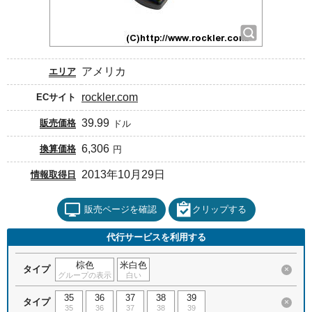
アメリカ
エリア
rockler.com
ECサイト
39.99
販売価格
ドル
6,306
換算価格
円
2013年10月29日
情報取得日
販売ページを確認
クリップする
代行サービスを利用する
棕色
米白色
タイプ
×
グループの表示
白い
35
36
37
38
39
タイプ
×
35
36
37
38
39