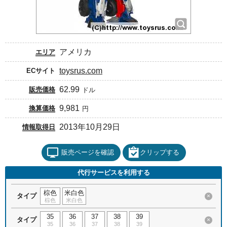
アメリカ
エリア
toysrus.com
ECサイト
62.99
販売価格
ドル
9,981
換算価格
円
2013年10月29日
情報取得日
販売ページを確認
クリップする
代行サービスを利用する
棕色
米白色
タイプ
×
棕色
米白色
35
36
37
38
39
タイプ
×
35
36
37
38
39