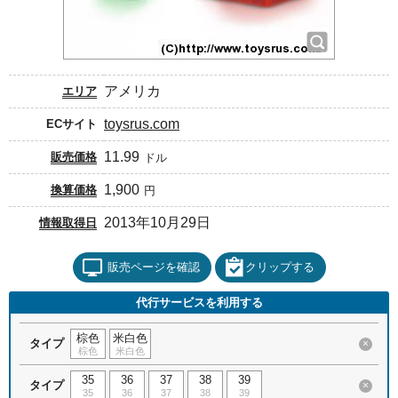
アメリカ
エリア
toysrus.com
ECサイト
11.99
販売価格
ドル
1,900
換算価格
円
2013年10月29日
情報取得日
販売ページを確認
クリップする
代行サービスを利用する
棕色
米白色
タイプ
×
棕色
米白色
35
36
37
38
39
タイプ
×
35
36
37
38
39