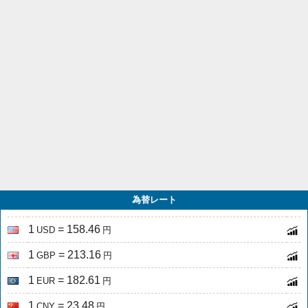
為替レート
1
= 158.46
USD
円
1
= 213.16
GBP
円
1
= 182.61
EUR
円
1
= 23.48
CNY
円